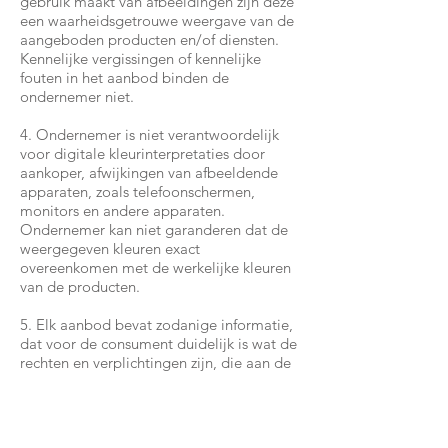
gebruik maakt van afbeeldingen zijn deze
een waarheidsgetrouwe weergave van de
aangeboden producten en/of diensten.
Kennelijke vergissingen of kennelijke
fouten in het aanbod binden de
ondernemer niet.
4. Ondernemer is niet verantwoordelijk
voor digitale kleurinterpretaties door
aankoper, afwijkingen van afbeeldende
apparaten, zoals telefoonschermen,
monitors en andere apparaten.
Ondernemer kan niet garanderen dat de
weergegeven kleuren exact
overeenkomen met de werkelijke kleuren
van de producten.
5. Elk aanbod bevat zodanige informatie,
dat voor de consument duidelijk is wat de
rechten en verplichtingen zijn, die aan de
aanvaarding van het aanbod zijn
verbonden. Dit betreft in het bijzonder:
de prijs inclusief belastingen;
de eventuele kosten van verzending;