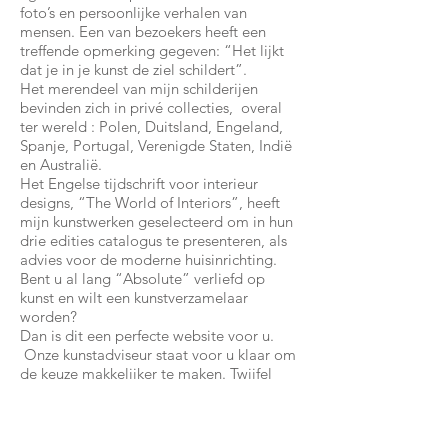
foto’s en persoonlijke verhalen van
mensen. Een van bezoekers heeft een
treffende opmerking gegeven: “Het lijkt
dat je in je kunst de ziel schildert”.
Het merendeel van mijn schilderijen
bevinden zich in privé collecties, overal
ter wereld : Polen, Duitsland, Engeland,
Spanje, Portugal, Verenigde Staten, Indië
en Australië.
Het Engelse tijdschrift voor interieur
designs, “The World of Interiors”, heeft
mijn kunstwerken geselecteerd om in hun
drie edities catalogus te presenteren, als
advies voor de moderne huisinrichting.
Bent u al lang “Absolute” verliefd op
kunst en wilt een kunstverzamelaar
worden?
Dan is dit een perfecte website voor u.
Onze kunstadviseur staat voor u klaar om
de keuze makkelijker te maken. Twijfel
niet om contact op te nemen voor elke
vraag die u maar heeft. Het is ook
mogelijk om Artte studio te bezoeken!