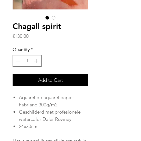
Chagall spirit
Price
€130.00
Quantity
*
Add to Cart
Aquarel op aquarel papier
Fabriano 300g/m2
Geschilderd met profesionele
watercolor Daler Rowney
24x30cm
Het is mogelijk om elk kunstwerk in