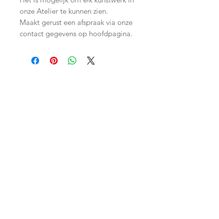
onze Atelier te kunnen zien.
Maakt gerust een afspraak via onze
contact gegevens op hoofdpagina.
Join our mailing list
Subscribe Now
Shop
facebook
Shipping & Returns
About Us
twitter
Store Policy
Contact
instagram